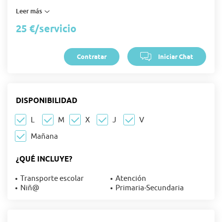
Se atienden horarios escolares partidos.
Leer más
Varios años de experiencia en el sector, pero lo
25 €
/
servicio
importante es conocerme y ver si su hij@ me ve como
un amig@
=)
Contratar
Iniciar Chat
DISPONIBILIDAD
L
M
X
J
V
Mañana
¿QUÉ INCLUYE?
Transporte escolar
Atención
Niñ@
Primaria-Secundaria