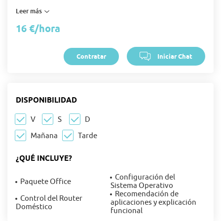
función de los asistentes y periodicidad de las clases.
Leer más
16 €
/
hora
Contratar
Iniciar Chat
DISPONIBILIDAD
V
S
D
Mañana
Tarde
¿QUÉ INCLUYE?
Configuración del
Paquete Office
Sistema Operativo
Recomendación de
Control del Router
aplicaciones y explicación
Doméstico
funcional